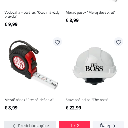
Vodováha – otvárač "Otec má vždy
Merač pások "Meraj deväťkrát"
pravdu"
€ 8,99
€ 9,99
Merač pások "Presné riešenia"
Stavebná prilba "The boss"
€ 8,99
€ 22,99
Predchádzajúce
1 / 2
Ďalej