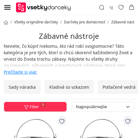
Všetky originálne darčeky
Darčeky pre domácnosť
Zábavné nástro
Zábavné nástroje
Neviete, čo kúpiť niekomu, kto rád robí svojpomocne? Táto
kategória je pre tých, ktorí si chcú okoreniť každodenný život a
vniesť do života trochu zábavy. Nájdete tu všetky druhy
zaujímavých, zábavných a kreatívnych nástrojov, ktoré vám
nielen uľahčia každodenné úlohy, ale aj zdvihnú náladu.
Prečítajte si viac
Náradie v tejto kategórii je nevyhnutné v garáži každého muža,
takže ak váš manžel, priateľ alebo kolega ešte žiadne nemá –
Sady náradia
Kladivá so vzkazom
Potlačené vedrá
darujte im ho!
0
Filter