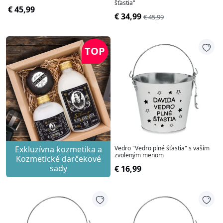
šťastia"
€ 45,99
€ 34,99
€ 45,99
TOP
Exkluzívna kozmetika a
Vedro "Vedro plné šťastia" s vaším
zvoleným menom
Kozmetické darčekové
sady
€ 16,99