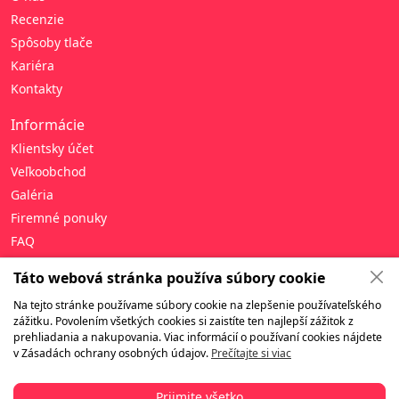
Recenzie
Spôsoby tlače
Kariéra
Kontakty
Informácie
Klientsky účet
Veľkoobchod
Galéria
Firemné ponuky
FAQ
Pomoc
Táto webová stránka používa súbory cookie
Zásady ochrany osobných údajov
Na tejto stránke používame súbory cookie na zlepšenie používateľského
zážitku. Povolením všetkých cookies si zaistíte ten najlepší zážitok z
Zmluvné podmienky
prehliadania a nakupovania. Viac informácií o používaní cookies nájdete
Záruka a vrátenie tovaru
v Zásadách ochrany osobných údajov.
Prečítajte si viac
Doručenie
Platba
Prijmite všetko