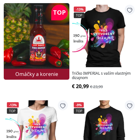
-13%
TOP
TOP
Omáčky a korenie
Tričko IMPERIAL s vaším vlastným
dizajnom
€ 20,99
€ 23,99
-13%
-9%
TOP
TOP