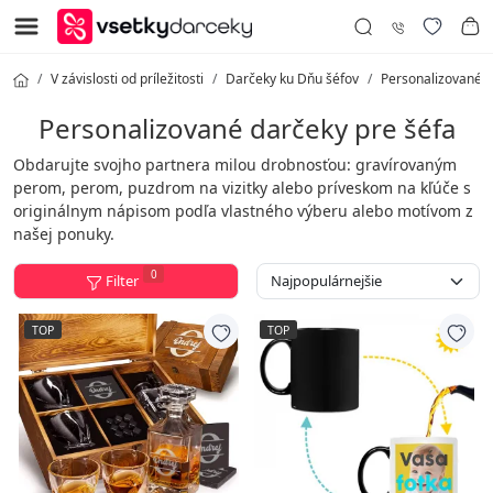
V závislosti od príležitosti
Darčeky ku Dňu šéfov
Personalizované d
Personalizované darčeky pre šéfa
Obdarujte svojho partnera milou drobnosťou: gravírovaným
perom, perom, puzdrom na vizitky alebo príveskom na kľúče s
originálnym nápisom podľa vlastného výberu alebo motívom z
našej ponuky.
0
Filter
TOP
TOP