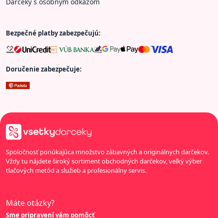
Darčeky s osobným odkazom
Bezpečné platby zabezpečujú:
Doručenie zabezpečuje:
Spoločnosť ponúkajúca množstvo zábavných a originálnych darčekov.
Vždy tu nájdete široký sortiment obchodných darčekov, veľký výber
tlačových metód a služieb a profesionálny servis.
Máte otázky?
Sme pripravení vám pomôcť