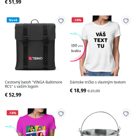
€ 51,99
Nové
-14%
Cestovný batoh "VINGA Baltimore
Dámske tričko s vlastným textom
RCS" s vaším logom
€ 18,99
€ 21,99
€ 52,99
-14%