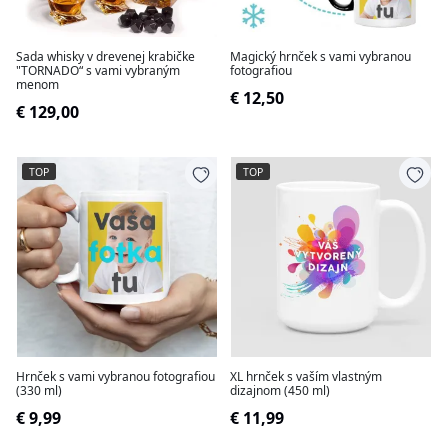
Sada whisky v drevenej krabičke
Magický hrnček s vami vybranou
"TORNADO“ s vami vybraným
fotografiou
menom
€ 12,50
€ 129,00
TOP
TOP
Hrnček s vami vybranou fotografiou
XL hrnček s vaším vlastným
(330 ml)
dizajnom (450 ml)
€ 9,99
€ 11,99