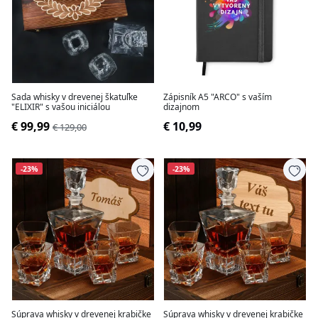
Sada whisky v drevenej škatuľke
Zápisník A5 "ARCO" s vaším
"ELIXIR" s vašou iniciálou
dizajnom
€ 99,99
€ 10,99
€ 129,00
-23%
-23%
Súprava whisky v drevenej krabičke
Súprava whisky v drevenej krabičke