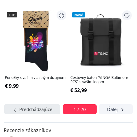
TOP
Nové
Ponožky s vaším vlastným dizajnom
Cestovný batoh "VINGA Baltimore
RCS" s vaším logom
€ 9,99
€ 52,99
Predchádzajúce
1 / 20
Ďalej
Recenzie zákazníkov