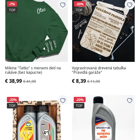
-7%
-30%
TOP
TOP
Mikina "Tatko" s menami detí na
Vygravírovaná drevená tabuľka
rukáve (bez kapucne)
"Pravidlá garáže"
€ 38,99
€ 8,39
€ 41,99
€ 11,99
-20%
-20%
TOP
TOP