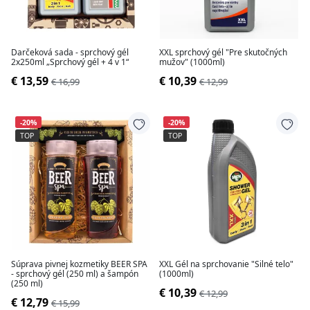
Darčeková sada - sprchový gél
XXL sprchový gél "Pre skutočných
2x250ml „Sprchový gél + 4 v 1“
mužov" (1000ml)
€ 13,59
€ 10,39
€ 16,99
€ 12,99
-20%
-20%
TOP
TOP
Súprava pivnej kozmetiky BEER SPA
XXL Gél na sprchovanie "Silné telo"
- sprchový gél (250 ml) a šampón
(1000ml)
(250 ml)
€ 10,39
€ 12,99
€ 12,79
€ 15,99