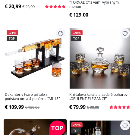
"TORNADO“ s vami vybraným
€ 20,99
€ 23,99
menom
€ 129,00
-21%
-20%
TOP
TOP
Dekantér v tvare pištole s
Krištáľová karafa a sada 6 pohárov
podstavcom a 4 pohármi "AR-15"
„OPULENT ELEGANCE“
€ 109,99
€ 79,99
€ 139,00
€ 99,99
-22%
TOP
TOP