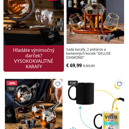
Hľadáte výnimočný
Sada karafy, 2 pohárov a
kamenných kociek "DELUXE
darček?
DIAMOND"
VYSOKOKVALITNÉ
€ 69,99
€ 89,99
KARAFY
-38%
TOP
TOP