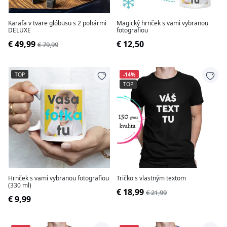
Karafa v tvare glóbusu s 2 pohármi
Magický hrnček s vami vybranou
DELUXE
fotografiou
€ 49,99
€ 12,50
€ 79,99
TOP
-14%
TOP
Hrnček s vami vybranou fotografiou
Tričko s vlastným textom
(330 ml)
€ 18,99
€ 21,99
€ 9,99