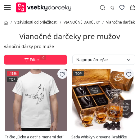
V závislosti od príležitosti
VIANOČNÉ DARČEKY
Vianočné darčeky 
Vianočné darčeky pre mužov
Vánoční dárky pro muže
0
Filter
-13%
TOP
TOP
Tričko „Ocko a deti“ s menami detí
Sada whisky v drevenej krabičke