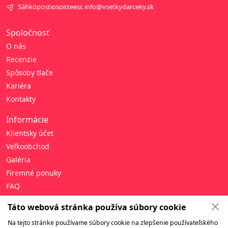
Sähköpostiosoitteesi: info@vsetkydarceky.sk
Spoločnosť
O nás
Recenzie
Spôsoby tlače
Kariéra
Kontakty
Informácie
Klientsky účet
Veľkoobchod
Galéria
Firemné ponuky
FAQ
Pomoc
Táto webová stránka používa súbory cookie
Zásady ochrany osobných údajov
Na tejto stránke používame súbory cookie na zlepšenie používateľského