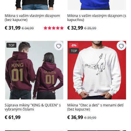
Mikina s vaším vlastným dizajnom
Mikina s vaším vlastným dizajnom (s
(bez kapucne)
kapucňou)
€ 31,99
€ 32,99
€ 34,99
€ 35,99
TOP
-8%
TOP
Súprava mikiny "KING & QUEEN" s
Mikina "Otec a deti" s menami detí
vybranými číslami
(bez kapucne)
€ 61,99
€ 36,99
€ 39,99