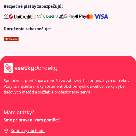
Bezpečné platby zabezpečujú:
Doručenie zabezpečuje:
Spoločnosť ponúkajúca množstvo zábavných a originálnych darčekov.
Vždy tu nájdete široký sortiment obchodných darčekov, veľký výber
tlačových metód a služieb a profesionálny servis.
Máte otázky?
Sme pripravení vám pomôcť
Kontakty obchodu