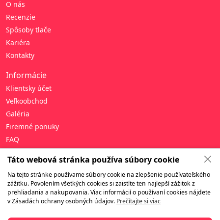
O nás
Recenzie
Spôsoby tlače
Kariéra
Kontakty
Informácie
Klientsky účet
Veľkoobchod
Galéria
Firemné ponuky
FAQ
Pomoc
Táto webová stránka používa súbory cookie
Zásady ochrany osobných údajov
Na tejto stránke používame súbory cookie na zlepšenie používateľského
zážitku. Povolením všetkých cookies si zaistíte ten najlepší zážitok z
Zmluvné podmienky
prehliadania a nakupovania. Viac informácií o používaní cookies nájdete
Záruka a vrátenie tovaru
v Zásadách ochrany osobných údajov.
Prečítajte si viac
Doručenie