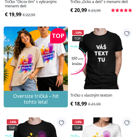
Tričko "Otcov tím" s vybranými
Tričko „Ocko a deti“ s menami detí
menami detí
€ 20,99
€ 23,99
€ 19,99
€ 22,99
-14%
TOP
TOP
Oversize tričká – hit
Tričko s vlastným textom
tohto leta!
€ 18,99
€ 21,99
-14%
-14%
TOP
TOP