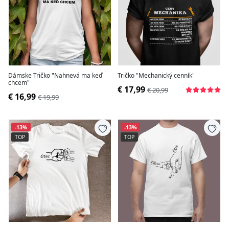
Dámske Tričko "Nahnevá ma keď
Tričko "Mechanický cenník"
chcem"
€ 17,99
€ 20,99
€ 16,99
€ 19,99
-13%
-13%
TOP
TOP