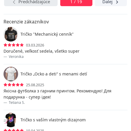
Predchádzajúce
1 / 19
Ďalej
Recenzie zákazníkov
Tričko "Mechanický cenník"
03.03.2026
Doručené, veľkosť sedela, všetko super
Veronika
Tričko „Ocko a deti“ s menami detí
25.08.2025
Якісна футболка з гарним принтом. Рекомендую! Для
подарунка - супер ідея!
Tetiana S.
Tričko s vaším vlastným dizajnom
10.04.2025