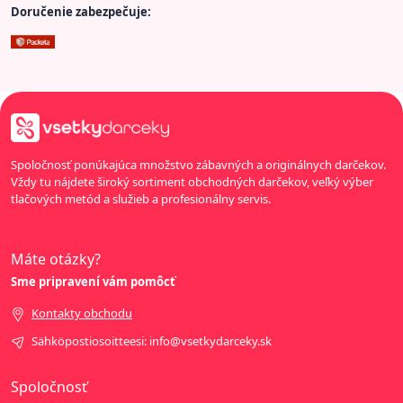
Doručenie zabezpečuje:
Spoločnosť ponúkajúca množstvo zábavných a originálnych darčekov.
Vždy tu nájdete široký sortiment obchodných darčekov, veľký výber
tlačových metód a služieb a profesionálny servis.
Máte otázky?
Sme pripravení vám pomôcť
Kontakty obchodu
Sähköpostiosoitteesi: info@vsetkydarceky.sk
Spoločnosť