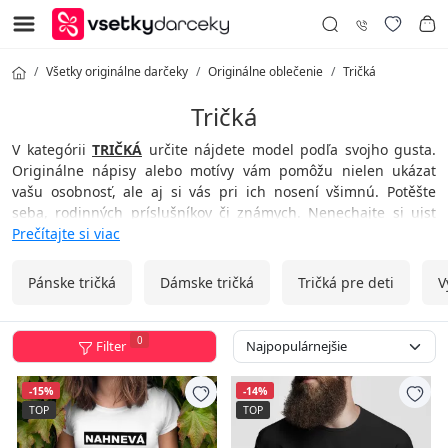
Všetky originálne darčeky
Originálne oblečenie
Tričká
Tričká
V kategórii
TRIČKÁ
určite nájdete model podľa svojho gusta.
Originálne nápisy alebo motívy vám pomôžu nielen ukázať
vašu osobnosť, ale aj si vás pri ich nosení všimnú. Potěšte
seba, rodinných príslušníkov či známych. Nenechajte si ujsť
príležitosť vybrať si vtipné tričko pre mužov alebo tričko pre
Prečítajte si viac
ženy z našej ponuky. Na prianie vám vyrobíme tričko na mieru
s nápisom alebo obrázkom, ktorý si vyberiete.
Pánske tričká
Dámske tričká
Tričká pre deti
V
Odvážte sa vyčnievať z davu!
0
Filter
Vsetkydarceky.sk môžu smelo prehlásiť: Od teraz už nemáte
problém s hľadaním darčekov!
-15%
-14%
TOP
TOP