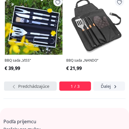
BBQ sada „VISS“
BBQ sada „NANDO“
€ 39,99
€ 21,99
Predchádzajúce
1 / 3
Ďalej
Podľa príjemcu