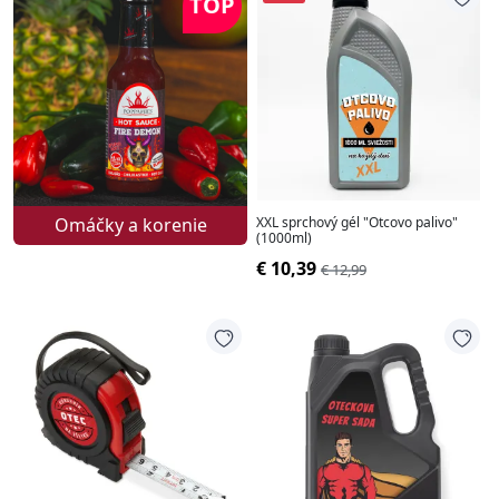
TOP
Omáčky a korenie
XXL sprchový gél "Otcovo palivo"
(1000ml)
€ 10,39
€ 12,99