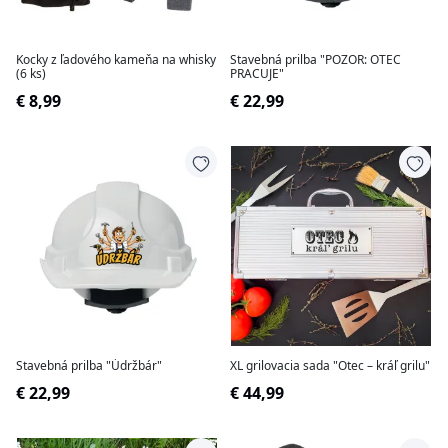
Kocky z ľadového kameňa na whisky
Stavebná prilba "POZOR: OTEC
(6 ks)
PRACUJE"
€ 8,99
€ 22,99
Stavebná prilba "Údržbár"
XL grilovacia sada "Otec – kráľ grilu"
€ 22,99
€ 44,99