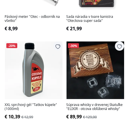
Páskový meter "Otec - odborník na
Sada náradia v tvare kanistra
všetko"
"Oteckova super sada"
€ 8,99
€ 21,99
-20%
-30%
XXL sprchový gél "Tatkov kúpele"
Súprava whisky v drevenej škatuľke
(1000ml)
"ELIXIR - otcova obľúbená whisky"
€ 10,39
€ 89,99
€ 12,99
€ 129,00