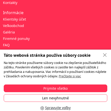
Kontakty
Informácie
Klientsky účet
Veľkoobchod
Galéria
Firemné ponuky
FAQ
Pomoc
Táto webová stránka používa súbory cookie
Zásady ochrany osobných údajov
Na tejto stránke používame súbory cookie na zlepšenie používateľského
zážitku. Povolením všetkých cookies si zaistíte ten najlepší zážitok z
Zmluvné podmienky
prehliadania a nakupovania. Viac informácií o používaní cookies nájdete
Záruka a vrátenie tovaru
v Zásadách ochrany osobných údajov.
Prečítajte si viac
Doručenie
Platba
Prijmite všetko
Len nevyhnutné
© 2010-2026 Vsetkydarceky.sk. Všetky práva vyhradené.
Spravujte voľby