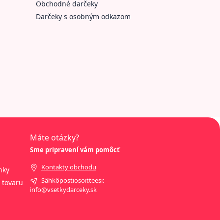
Obchodné darčeky
Darčeky s osobným odkazom
Máte otázky?
Sme pripravení vám pomôcť
Kontakty obchodu
nky
Sähköpostiosoitteesi:
 tovaru
info@vsetkydarceky.sk