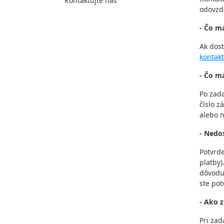
Kontaktujte nás
odovzd
- Čo m
Ak dos
kontakt
- Čo m
Po zada
číslo z
alebo 
- Nedo
Potvrd
platby)
dôvodu
ste po
- Ako 
Pri zad