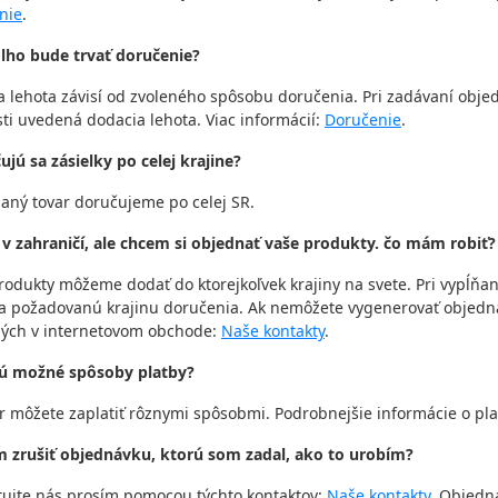
nie
.
dlho bude trvať doručenie?
 lehota závisí od zvoleného spôsobu doručenia. Pri zadávaní obje
i uvedená dodacia lehota. Viac informácií:
Doručenie
.
ujú sa zásielky po celej krajine?
aný tovar doručujeme po celej SR.
 v zahraničí, ale chcem si objednať vaše produkty. čo mám robiť?
odukty môžeme dodať do ktorejkoľvek krajiny na svete. Pri vypĺňa
eľa požadovanú krajinu doručenia. Ak nemôžete vygenerovať objedn
ých v internetovom obchode:
Naše kontakty
.
sú možné spôsoby platby?
r môžete zaplatiť rôznymi spôsobmi. Podrobnejšie informácie o pla
m zrušiť objednávku, ktorú som zadal, ako to urobím?
tujte nás prosím pomocou týchto kontaktov:
Naše kontakty
. Objedn