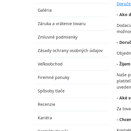
Doruče
Galéria
- Ako 
Záruka a vrátenie tovaru
Dodacia
možnost
Zmluvné podmienky
- Doruč
Zásady ochrany osobných údajov
Objedn
Veľkoobchod
- Žijem
Naše pr
Firemné ponuky
platit
uveden
Spôsoby tlače
- Aké 
Recenzie
Za tova
Kariéra
- Chce
Kontak