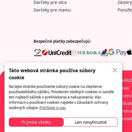
Darčeky pre otca
Zástery
Darčeky pre mamu
Ponožk
Bezpečné platby zabezpečujú:
Táto webová stránka používa súbory
cookie
Spolo
Na tejto stránke používame súbory cookie na zlepšenie
O nás
používateľského zážitku. Povolením všetkých cookies si zaistíte
Recenz
Spoločnosť ponúkajúca množstvo zábavných
ten najlepší zážitok z prehliadania a nakupovania. Viac
a originálnych darčekov. Vždy tu nájdete
informácií o používaní cookies nájdete v Zásadách ochrany
Spôsob
široký sortiment obchodných darčekov, veľký
osobných údajov.
Prečítajte si viac
Kariéra
výber tlačových metód a služieb a
Kontak
profesionálny servis.
Prijmite všetko
Len nevyhnutné