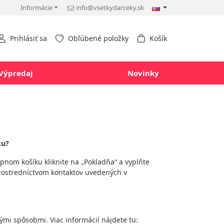
Informácie
info@vsetkydarceky.sk
Prihlásiť sa
Obľúbené položky
Košík
Výpredaj
Novinky
ku?
kupnom košíku kliknite na „Pokladňa“ a vyplňte
rostredníctvom kontaktov uvedených v
i spôsobmi. Viac informácií nájdete tu: