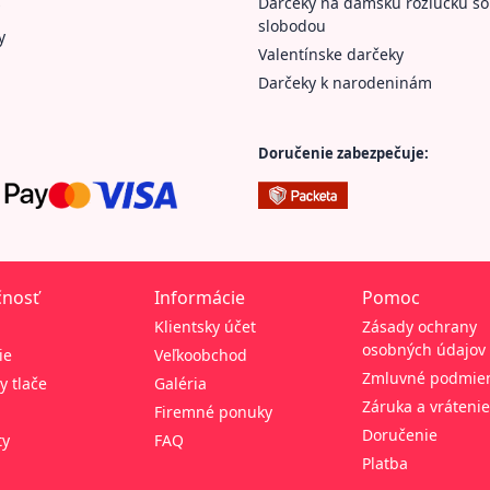
Darčeky na dámsku rozlúčku so
slobodou
y
Valentínske darčeky
Darčeky k narodeninám
Doručenie zabezpečuje:
čnosť
Informácie
Pomoc
Klientsky účet
Zásady ochrany
osobných údajov
ie
Veľkoobchod
Zmluvné podmie
y tlače
Galéria
Záruka a vrátenie
Firemné ponuky
Doručenie
ty
FAQ
Platba