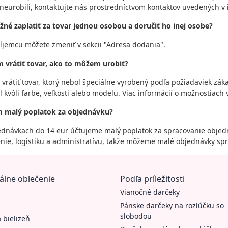
 neurobili, kontaktujte nás prostredníctvom kontaktov uvedených 
žné zaplatiť za tovar jednou osobou a doručiť ho inej osobe?
íjemcu môžete zmeniť v sekcii "Adresa dodania".
m vrátiť tovar, ako to môžem urobiť?
vrátiť tovar, ktorý nebol špeciálne vyrobený podľa požiadaviek zák
 kvôli farbe, veľkosti alebo modelu. Viac informácií o možnostiach 
am malý poplatok za objednávku?
ednávkach do 14 eur účtujeme malý poplatok za spracovanie objedn
nie, logistiku a administratívu, takže môžeme malé objednávky spra
álne oblečenie
Podľa príležitosti
Vianočné darčeky
Pánske darčeky na rozlúčku so
slobodou
 bielizeň