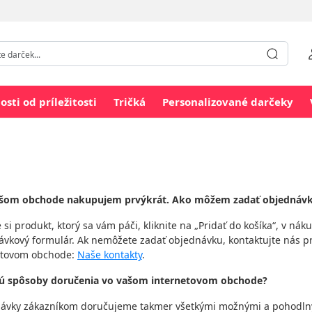
losti od príležitosti
Tričká
Personalizované darčeky
ašom obchode nakupujem prvýkrát. Ako môžem zadať objednáv
 si produkt, ktorý sa vám páči, kliknite na „Pridať do košíka“, v ná
ávkový formulár. Ak nemôžete zadať objednávku, kontaktujte nás p
etovom obchode:
Naše kontakty
.
sú spôsoby doručenia vo vašom internetovom obchode?
ávky zákazníkom doručujeme takmer všetkými možnými a pohodlným