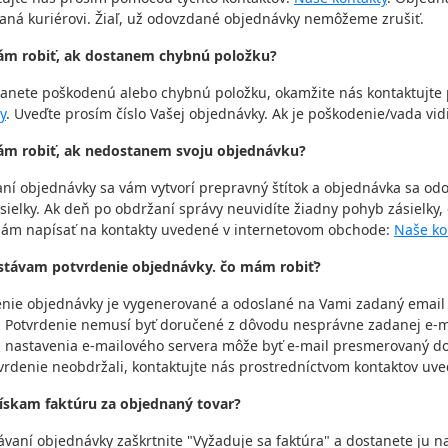
aná kuriérovi. Žiaľ, už odovzdané objednávky nemôžeme zrušiť.
ám robiť, ak dostanem chybnú položku?
tanete poškodenú alebo chybnú položku, okamžite nás kontaktujt
y
. Uveďte prosím číslo Vašej objednávky. Ak je poškodenie/vada vidit
ám robiť, ak nedostanem svoju objednávku?
ní objednávky sa vám vytvorí prepravný štítok a objednávka sa odoš
ásielky. Ak deň po obdržaní správy neuvidíte žiadny pohyb zásielk
nám napísať na kontakty uvedené v internetovom obchode:
Naše ko
stávam potvrdenie objednávky. čo mám robiť?
enie objednávky je vygenerované a odoslané na Vami zadaný email
. Potvrdenie nemusí byť doručené z dôvodu nesprávne zadanej e-ma
 nastavenia e-mailového servera môže byť e-mail presmerovaný do 
tvrdenie neobdržali, kontaktujte nás prostredníctvom kontaktov u
získam faktúru za objednaný tovar?
ávaní objednávky zaškrtnite "Vyžaduje sa faktúra" a dostanete ju 