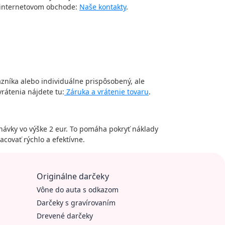
v internetovom obchode:
Naše kontakty
.
azníka alebo individuálne prispôsobený, ale
vrátenia nájdete tu:
Záruka a vrátenie tovaru
.
ávky vo výške 2 eur. To pomáha pokryť náklady
covať rýchlo a efektívne.
Originálne darčeky
Vône do auta s odkazom
Darčeky s gravírovaním
Drevené darčeky