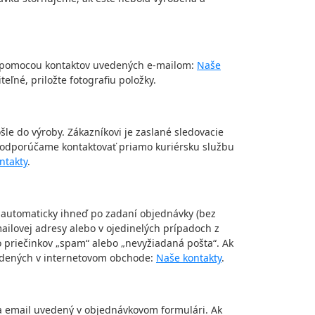
e pomocou kontaktov uvedených e-mailom:
Naše
eľné, priložte fotografiu položky.
le do výroby. Zákazníkovi je zaslané sledovacie
y, odporúčame kontaktovať priamo kuriérsku službu
ntakty
.
 automaticky ihneď po zadaní objednávky (bez
ilovej adresy alebo v ojedinelých prípadoch z
priečinkov „spam“ alebo „nevyžiadaná pošta“. Ak
vedených v internetovom obchode:
Naše kontakty
.
na email uvedený v objednávkovom formulári. Ak