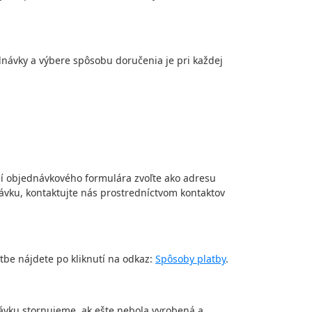
dnávky a výbere spôsobu doručenia je pri každej
ní objednávkového formulára zvoľte ako adresu
ávku, kontaktujte nás prostredníctvom kontaktov
tbe nájdete po kliknutí na odkaz:
Spôsoby platby
.
ávku stornujeme, ak ešte nebola vyrobená a