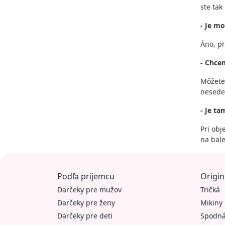
ste tak
- Je mo
Áno, pr
- Chce
Môžete 
nesedel
- Je t
Pri obj
na bale
Podľa príjemcu
Origin
Darčeky pre mužov
Tričká
Darčeky pre ženy
Mikiny
Darčeky pre deti
Spodná