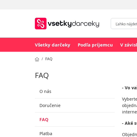
Všetky darčeky
Podľa príjemcu
V závis
FAQ
FAQ
- Vo v
O nás
Vyberte
Doručenie
objedn
intern
FAQ
- Aké 
Platba
Objedn