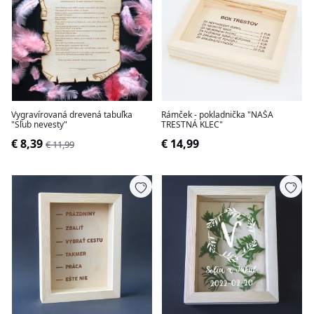
Vygravírovaná drevená tabuľka
Rámček - pokladnička "NAŠA
"Sľub nevesty"
TRESTNÁ KLEC"
€ 8,39
€ 14,99
€ 11,99