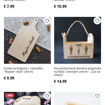
€ 7,99
€ 10,99
Doska na krájanie s rukoväťou
Personalizovaná drevená prepravka
"Majster chutí" (30cm)
na fľaše s lanovým uchom – „Čas na
oslavu“
€ 9,99
€ 14,99
-30%