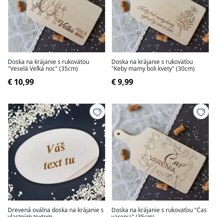
Doska na krájanie s rukoväťou
Doska na krájanie s rukoväťou
"Veselá Veľká noc" (35cm)
"Keby mamy boli kvety" (30cm)
€ 10,99
€ 9,99
Drevená oválna doska na krájanie s
Doska na krájanie s rukoväťou "Čas
vlastným textom
varenia" (35cm)