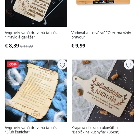
Vygravírovaná drevená tabuľka
Vodováha – otvárač "Otec má vždy
"Pravidlá garáže"
pravdu"
€ 8,39
€ 9,99
€ 11,99
-30%
Vygravírovaná drevená tabuľka
Krájacia doska s rukoväťou
"Sľub ženícha"
"Babičkina kuchyňa" (35cm)