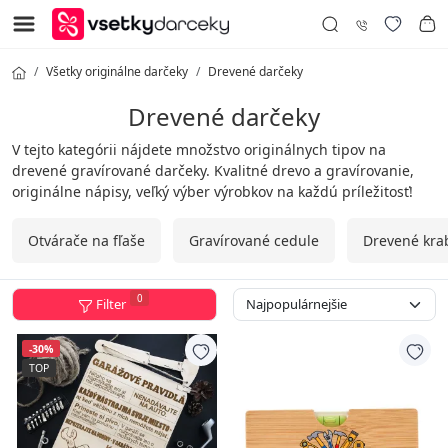
Všetky originálne darčeky
Drevené darčeky
Drevené darčeky
V tejto kategórii nájdete množstvo originálnych tipov na
drevené gravírované darčeky. Kvalitné drevo a gravírovanie,
originálne nápisy, veľký výber výrobkov na každú príležitosť!
Otvárače na fľaše
Gravírované cedule
Drevené krab
0
Filter
-30%
TOP