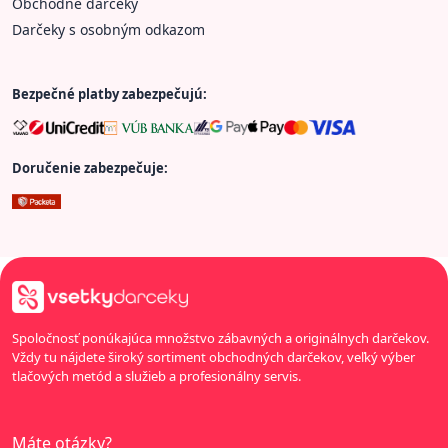
Obchodné darčeky
Darčeky s osobným odkazom
Bezpečné platby zabezpečujú:
Doručenie zabezpečuje:
Spoločnosť ponúkajúca množstvo zábavných a originálnych darčekov.
Vždy tu nájdete široký sortiment obchodných darčekov, veľký výber
tlačových metód a služieb a profesionálny servis.
Máte otázky?