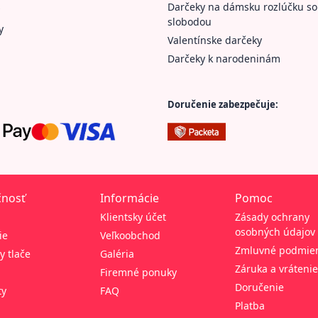
Darčeky na dámsku rozlúčku so
slobodou
y
Valentínske darčeky
Darčeky k narodeninám
Doručenie zabezpečuje:
čnosť
Informácie
Pomoc
Klientsky účet
Zásady ochrany
osobných údajov
ie
Veľkoobchod
Zmluvné podmie
y tlače
Galéria
Záruka a vrátenie
Firemné ponuky
Doručenie
ty
FAQ
Platba