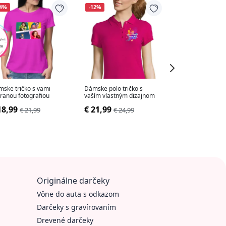
14%
-12%
-14%
ske tričko s vami
Dámske polo tričko s
Dámske športové
ranou fotografiou
vaším vlastným dizajnom
dry-fit s vlastný
18,99
€ 21,99
€ 18,99
€ 21,99
€ 24,99
€ 21,9
Originálne darčeky
Vône do auta s odkazom
Darčeky s gravírovaním
Drevené darčeky