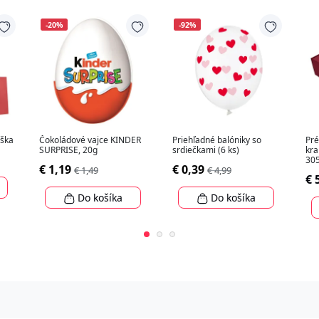
-20%
-92%
aška
Čokoládové vajce KINDER
Priehľadné balóniky so
Pré
SURPRISE, 20g
srdiečkami (6 ks)
kra
30
€ 1,19
€ 0,39
€ 1,49
€ 4,99
€ 
Do košíka
Do košíka