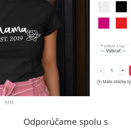
Veľkosť a typ:
-
+
Máte otázky t
1
/
11
Odporúčame spolu s