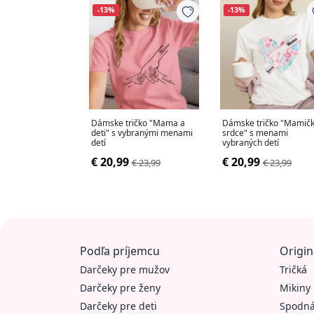
-13%
-13%
Dámske tričko "Mama a
Dámske tričko "Mamičk
deti" s vybranými menami
srdce" s menami
detí
vybraných detí
€ 20,99
€ 20,99
€ 23,99
€ 23,99
Podľa príjemcu
Origin
Darčeky pre mužov
Tričká
Darčeky pre ženy
Mikiny
Darčeky pre deti
Spodná