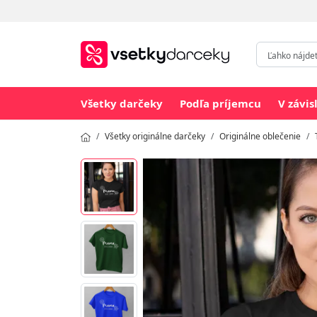
Všetky darčeky
Podľa príjemcu
V závis
Všetky originálne darčeky
Originálne oblečenie