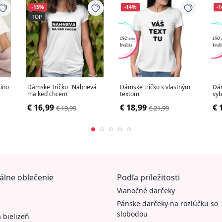
-15%
-14%
-
TOP
ino
Dámske Tričko "Nahnevá
Dámske tričko s vlastným
Dám
ma keď chcem"
textom
vyb
€ 16,99
€ 18,99
€ 
€ 19,99
€ 21,99
álne oblečenie
Podľa príležitosti
Vianočné darčeky
Pánske darčeky na rozlúčku so
slobodou
 bielizeň