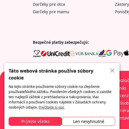
Darčeky pre otca
Zástery
Darčeky pre mamu
Ponožk
Bezpečné platby zabezpečujú:
Táto webová stránka používa súbory
cookie
Spolo
Na tejto stránke používame súbory cookie na zlepšenie
O nás
používateľského zážitku. Povolením všetkých cookies si zaistíte
Recenz
Spoločnosť ponúkajúca množstvo zábavných
ten najlepší zážitok z prehliadania a nakupovania. Viac
a originálnych darčekov. Vždy tu nájdete
informácií o používaní cookies nájdete v Zásadách ochrany
Spôsob
osobných údajov.
Prečítajte si viac
široký sortiment obchodných darčekov, veľký
Kariéra
výber tlačových metód a služieb a
Kontak
profesionálny servis.
Prijmite všetko
Len nevyhnutné