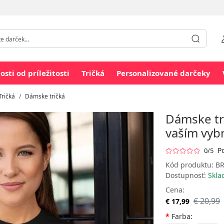
losti od príležitosti
Tričká
Personalizované darčeky
Tričká
Dámske tričká
Dámske tr
vaším vy
P
0/5
Kód produktu:
BR
Dostupnosť:
Skl
Cena:
€ 20,99
€ 17,99
Farba: