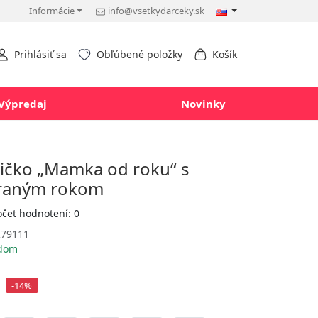
Informácie
info@vsetkydarceky.sk
Prihlásiť sa
Obľúbené položky
Košík
Výpredaj
Novinky
ičko „Mamka od roku“ s
braným rokom
očet hodnotení: 0
79111
adom
-14%