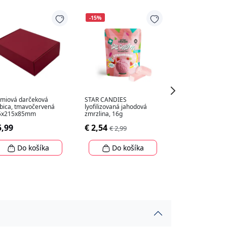
-15%
miová darčeková
STAR CANDIES
Otočná darčekov
bica, tmavočervená
lyofilizovaná jahodová
hnedá, 310x25
5x215x85mm
zmrzlina, 16g
€ 2,99
5,99
€ 2,54
€ 2,99
Do ko
Do košíka
Do košíka