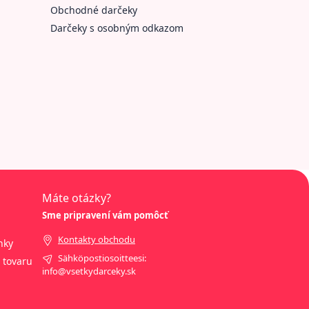
Obchodné darčeky
Darčeky s osobným odkazom
Máte otázky?
Sme pripravení vám pomôcť
Kontakty obchodu
nky
Sähköpostiosoitteesi:
 tovaru
info@vsetkydarceky.sk